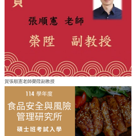
賀張順憲老師榮陞副教授